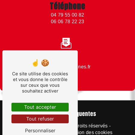
Téléphone
04 79 55 00 82
06 06 78 22 23
Email
moutiers@mannes.fr
Ce site utilise des cookies
et vous donne le contrôle
sur ceux que vous
souhaitez activer
Tout accepter
Recherches fréquentes
Tout refuser
©
Vistalid
- 2026 - Tous droits réservés -
Personnaliser
Mentions légales
-
Gestion des cookies