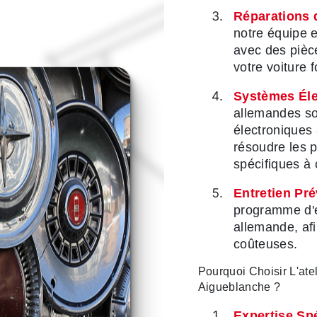
Réparations d
notre équipe e
avec des pièce
votre voiture
Systèmes Éle
allemandes so
électronique
résoudre les p
spécifiques à 
Entretien Pré
programme d'en
allemande, af
coûteuses.
Pourquoi Choisir L'at
Aigueblanche ?
Expertise Spé