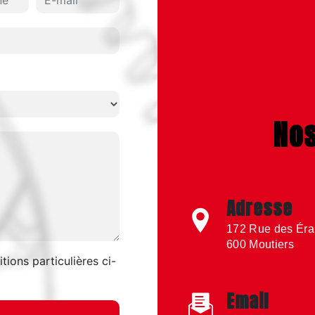
No
Adresse
172 Rue des Éra
600 Moutiers
tions particulières ci-
Email