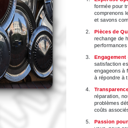
formée pour t
comprenons le
et savons com
Pièces de Qua
rechange de ha
performances e
Engagement en
satisfaction e
engageons à fo
à répondre à 
Transparence
réparation, no
problèmes dét
coûts associé
Passion pour