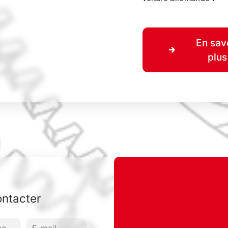
En sav
plus
ontacter